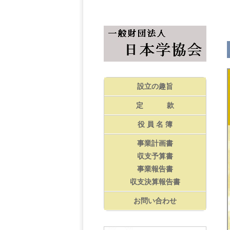
設立の趣旨
定 款
役 員 名 簿
事業計画書
収支予算書
事業報告書
収支決算報告書
お問い合わせ