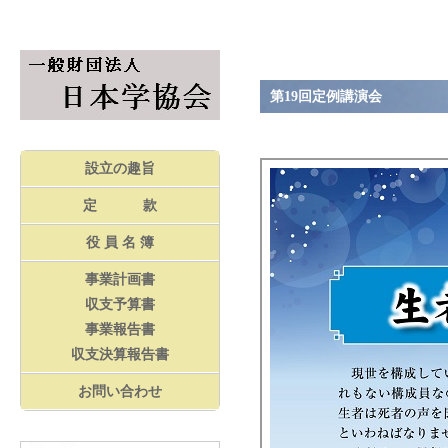
第19回定例講演会
設立の趣旨
定 款
役 員 名 簿
事業計画書
収支予算書
事業報告書
収支決算報告書
お問い合わせ